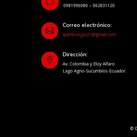
v
0981996080 – 062831120
Correo electrónico:

quimicosjyo21@gmail.com
Dirección:

Av. Colombia y Eloy Alfaro
Lago Agrio-Sucumbíos-Ecuador.
© 