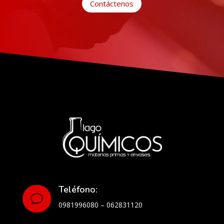
Contáctenos
Teléfono:
v
0981996080 – 062831120