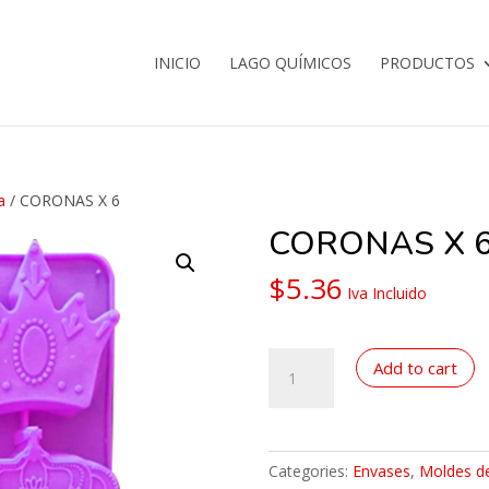
INICIO
LAGO QUÍMICOS
PRODUCTOS
a
/ CORONAS X 6
CORONAS X 
$
5.36
Iva Incluido
CORONAS
Add to cart
X
6
quantity
Categories:
Envases
,
Moldes de