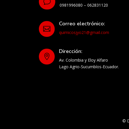
v
0981996080 – 062831120
Correo electrónico:

quimicosjyo21@gmail.com
Dirección:

Av. Colombia y Eloy Alfaro
Lago Agrio-Sucumbíos-Ecuador.
© 