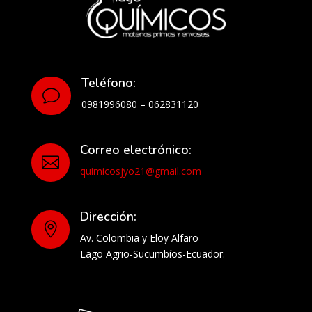
Teléfono:
v
0981996080 – 062831120
Correo electrónico:

quimicosjyo21@gmail.com
Dirección:

Av. Colombia y Eloy Alfaro
Lago Agrio-Sucumbíos-Ecuador.