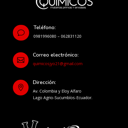
Teléfono:
v
0981996080 – 062831120
Correo electrónico:

quimicosjyo21@gmail.com
Dirección:

Av. Colombia y Eloy Alfaro
Lago Agrio-Sucumbíos-Ecuador.