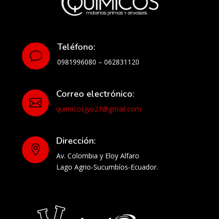
Teléfono:
v
0981996080 – 062831120
Correo electrónico:

quimicosjyo21@gmail.com
Dirección:

Av. Colombia y Eloy Alfaro
Lago Agrio-Sucumbíos-Ecuador.