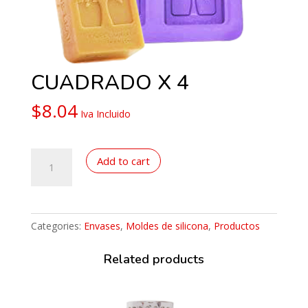
CUADRADO X 4
$
8.04
Iva Incluido
CUADRADO
Add to cart
X
4
quantity
Categories:
Envases
,
Moldes de silicona
,
Productos
Related products