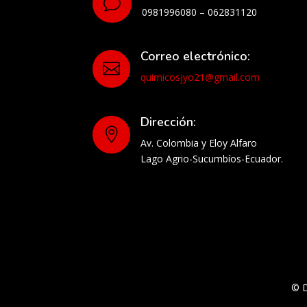
v
0981996080 – 062831120
Correo electrónico:

quimicosjyo21@gmail.com
Dirección:

Av. Colombia y Eloy Alfaro
Lago Agrio-Sucumbíos-Ecuador.
© 