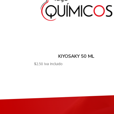
KIYOSAKY 50 ML
$
2.50
Iva Incluido