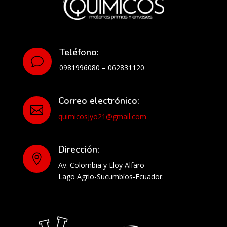
Teléfono:
v
0981996080 – 062831120
Correo electrónico:

quimicosjyo21@gmail.com
Dirección:

Av. Colombia y Eloy Alfaro
Lago Agrio-Sucumbíos-Ecuador.